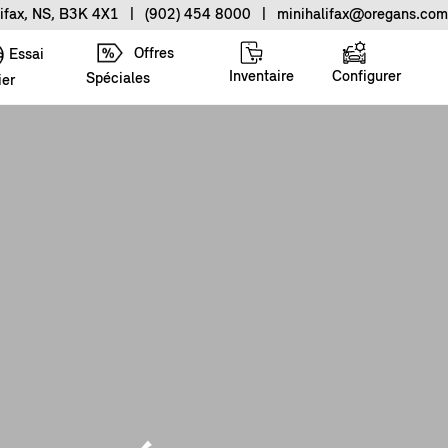
ifax, NS, B3K 4X1
|
(902) 454 8000
|
minihalifax@oregans.com
Offres
Essai
Inventaire
Configurer
Spéciales
ier