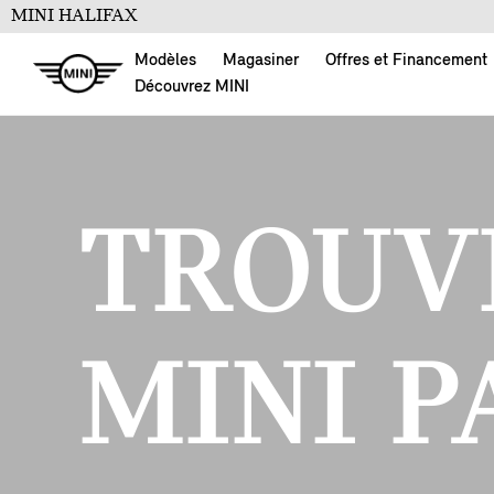
MINI HALIFAX
Modèles
Magasiner
Offres et Financement
Découvrez MINI
TROUV
MINI P