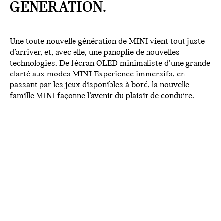
GÉNÉRATION.
Une toute nouvelle génération de MINI vient tout juste
d’arriver, et, avec elle, une panoplie de nouvelles
technologies. De l’écran OLED minimaliste d’une grande
clarté aux modes MINI Experience immersifs, en
passant par les jeux disponibles à bord, la nouvelle
famille MINI façonne l’avenir du plaisir de conduire.
ÉCRAN OLED.
La nouvelle famille MINI est dotée de notre premier
écran tactile OLED circulaire de l’industrie. Cet écran
impeccable de 9,4 po est fabriqué de verre de grande
qualité qui donne une apparence distinctive et