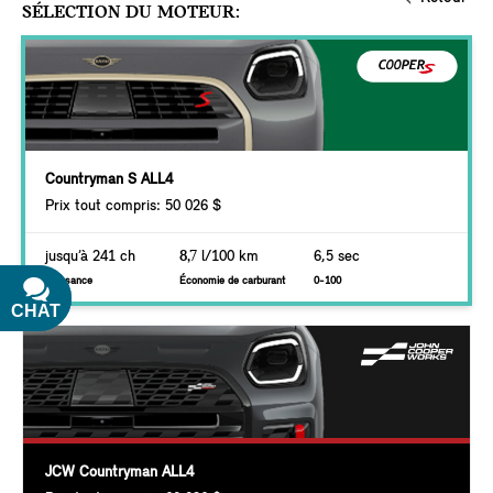
SÉLECTION DU MOTEUR:
Countryman S ALL4
Prix tout compris: 50 026 $
jusqu’à 241 ch
8,7
l/100 km
6,5 sec
Puissance
Économie de carburant
0-100
CHAT
TEXT
JCW Countryman ALL4