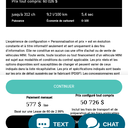
Prix tout compris: 60 026 $
jusqu’à 312 ch
9,2
l/100 km
5,4 sec
Puissance
Économie de carburant
0-100
L’expérience de configuration « Personnalisation et prix » est en évolution
constante et à titre informatif seulement et sert uniquement à des fins
d’information. Elle ne constitue en aucun cas une offre d’achat ou de vente de
véhicules MINI. Toute vente, toute location ou tout financement d'un véhicule MINI
est sujet aux modalités et conditions du contrat applicable. Les prix réels et les
options disponibles sont susceptibles de changer et peuvent varier de ceux
indiqués dans la liste récapitulative. Les prix et spécifications indiqués sont basés
sur les prix de détail suggérés par le fabricant (PDSF). Les concessionnaires sont
libres de fixer leurs propres prix.
CONTINUER
Prix configuré tout compris
Paiement mensuel
50 726 $
577 $
/mo
Inclut les frais de transport et de
Basé sur une
Lease
de
60
de
2.99
%
préparation et les frais applicables
CALCULER LES PAIEMENTS
TEXT
CHAT