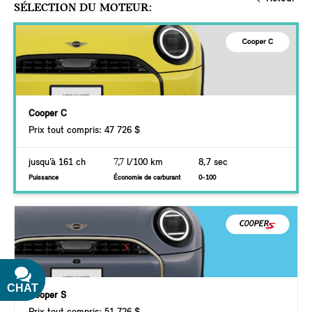
SÉLECTION DU MOTEUR:
Cooper C
Prix tout compris: 47 726 $
jusqu’à 161 ch
7,7
l/100 km
8,7 sec
Puissance
Économie de carburant
0-100
CHAT
TEXT
Cooper S